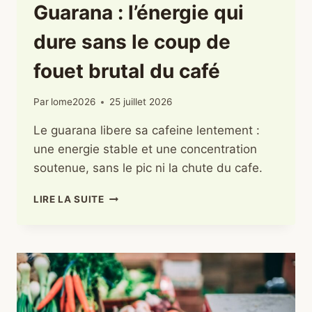
Guarana : l’énergie qui
dure sans le coup de
fouet brutal du café
Par
lome2026
25 juillet 2026
Le guarana libere sa cafeine lentement :
une energie stable et une concentration
soutenue, sans le pic ni la chute du cafe.
GUARANA
LIRE LA SUITE
:
L’ÉNERGIE
QUI
DURE
SANS
LE
COUP