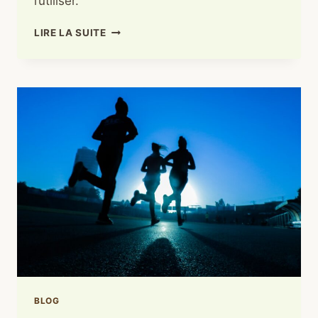
l’utiliser.
TRIBULUS
LIRE LA SUITE
:
LA
PLANTE
DES
SPORTIFS
QUI
CHERCHENT
DU
TONUS
SANS
ARTIFICE
BLOG