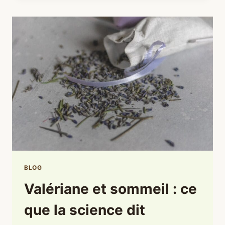
PLANTE
DES
PÉRIODES
OÙ
L’ON
TIENT
SUR
LA
CORDE
RAIDE
BLOG
Valériane et sommeil : ce
que la science dit