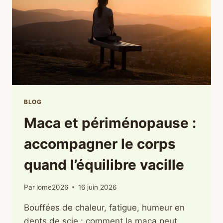
QUAND
LA
MÉMOIRE
FLANCHE
BLOG
Maca et périménopause :
accompagner le corps
quand l’équilibre vacille
Par
lome2026
16 juin 2026
Bouffées de chaleur, fatigue, humeur en
dents de scie : comment la maca peut