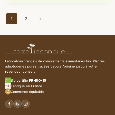
PÉRIMÉNOPAUSE
:
CE
Navigation
Page
1
2
QUE
LES
de
suivante
PLANTES
ADAPTOGÈNES
page
PEUVENT
VRAIMENT
FAIRE
Laboratoire français de compléments alimentaires bio. Plantes
adaptogènes pures tracées depuis l'origine jusqu'à votre
revendeur conseil.
Bio certifié
FR-BIO-15
Fabriqué en France
Commerce équitable