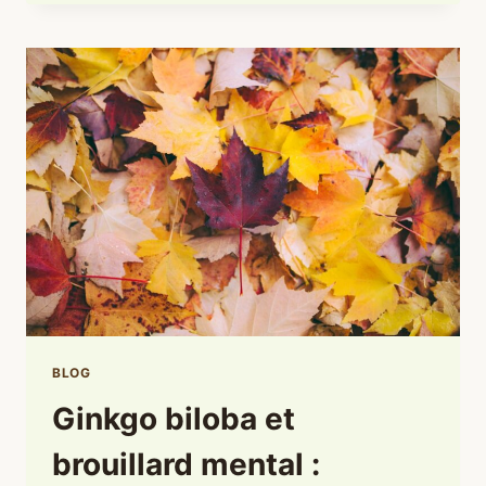
CORTISOL
:
COMMENT
CETTE
PLANTE
AIDE
LE
CORPS
À
SORTIR
DU
MODE
SURVIE
BLOG
Ginkgo biloba et
brouillard mental :