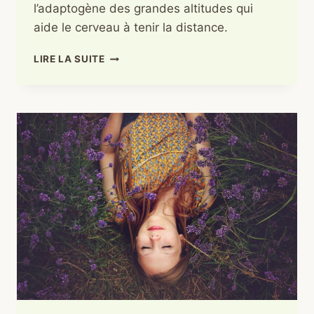
l’adaptogène des grandes altitudes qui
aide le cerveau à tenir la distance.
RHODIOLE
LIRE LA SUITE
ET
FATIGUE
MENTALE
:
RETROUVER
LA
CLARTÉ
QUAND
LE
CERVEAU
DÉCROCHE