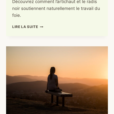
Découvrez comment l’artichaut et le radis
noir soutiennent naturellement le travail du
foie.
ARTICHAUT
LIRE LA SUITE
ET
RADIS
NOIR
:
LE
DUO
DISCRET
QUI
SOULAGE
VOTRE
FOIE