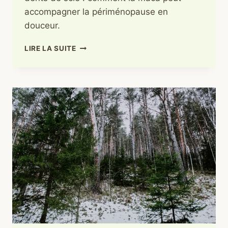
accompagner la périménopause en
douceur.
MACA
LIRE LA SUITE
ET
PÉRIMÉNOPAUSE
:
ACCOMPAGNER
LE
CORPS
QUAND
L’ÉQUILIBRE
VACILLE