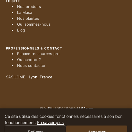
LE SITE
Nos produits
La Maca
Nos plantes
Qui sommes-nous
Blog
PROFESSIONNELS & CONTACT
Espace ressources pro
Où acheter ?
Nous contacter
SAS LOME · Lyon, France
© 2026 Laboratoire LOME —
Mentions légales
·
RGPD
·
CGU
Ce site utilise des cookies fonctionnels nécessaires à son bon
Les compléments alimentaires ne se substituent pas à une alimentation variée et
fonctionnement.
En savoir plus
équilibrée ni à un mode de vie sain. Tenir hors de portée des enfants.
Refuser
Accepter
↑ Haut