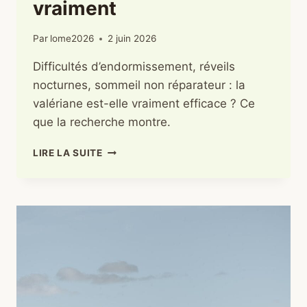
vraiment
Par
lome2026
2 juin 2026
Difficultés d’endormissement, réveils
nocturnes, sommeil non réparateur : la
valériane est-elle vraiment efficace ? Ce
que la recherche montre.
VALÉRIANE
LIRE LA SUITE
ET
SOMMEIL
:
CE
QUE
LA
SCIENCE
DIT
VRAIMENT